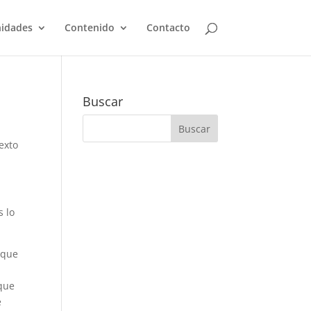
idades
Contenido
Contacto
Buscar
texto
s lo
 que
 que
e