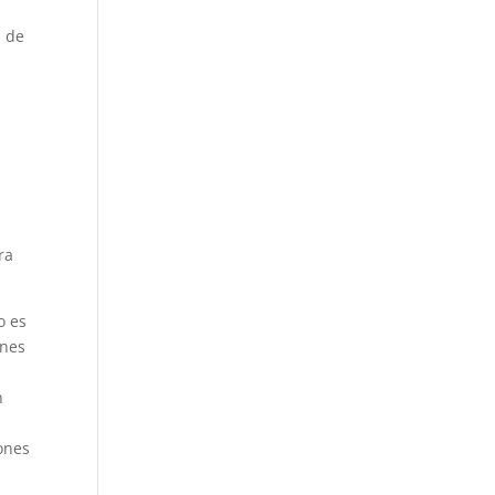
d de
ra
o es
ones
n
iones