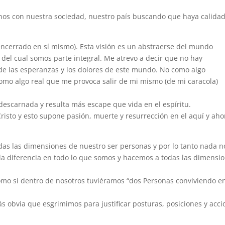
nos con nuestra sociedad, nuestro país buscando que haya calida
a (encerrado en sí mismo). Esta visión es un abstraerse del mundo
del cual somos parte integral. Me atrevo a decir que no hay
 de las esperanzas y los dolores de este mundo. No como algo
 como algo real que me provoca salir de mi mismo (de mi caracola)
escarnada y resulta más escape que vida en el espíritu.
risto y esto supone pasión, muerte y resurrección en el aquí y aho
odas las dimensiones de nuestro ser personas y por lo tanto nada n
r la diferencia en todo lo que somos y hacemos a todas las dimensi
mo si dentro de nosotros tuviéramos “dos Personas conviviendo e
s obvia que esgrimimos para justificar posturas, posiciones y acc