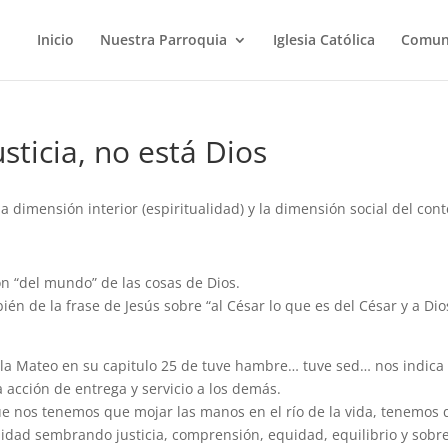
Inicio
Nuestra Parroquia
Iglesia Católica
Comun
sticia, no está Dios
la dimensión interior (espiritualidad) y la dimensión social del con
ón “del mundo” de las cosas de Dios.
én de la frase de Jesús sobre “al César lo que es del César y a Dio
eñala Mateo en su capitulo 25 de tuve hambre… tuve sed… nos indica
a acción de entrega y servicio a los demás.
ue nos tenemos que mojar las manos en el río de la vida, tenemos
alidad sembrando justicia, comprensión, equidad, equilibrio y sobr