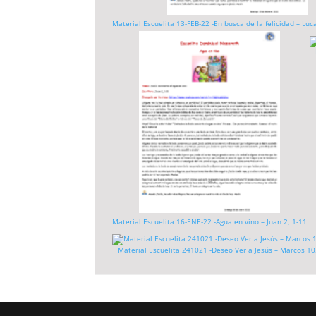
Material Escuelita 13-FEB-22 -En busca de la felicidad – Luc
Material Escuelita 16-ENE-22 -Agua en vino – Juan 2, 1-11
Material Escuelita 241021 -Deseo Ver a Jesús – Marcos 10