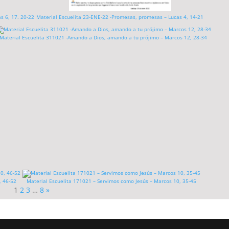
as 6, 17. 20-22
Material Escuelita 23-ENE-22 -Promesas, promesas – Lucas 4, 14-21
Material Escuelita 311021 -Amando a Dios, amando a tu prójimo – Marcos 12, 28-34
, 46-52
Material Escuelita 171021 – Servimos como Jesús – Marcos 10, 35-45
1
2
3
…
8
»