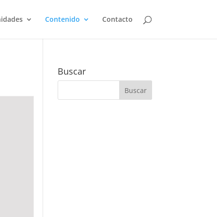
idades
Contenido
Contacto
Buscar