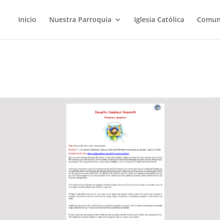
Inicio
Nuestra Parroquia
Iglesia Católica
Comun